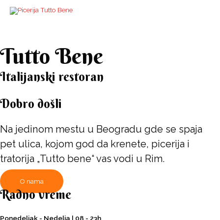
Skip
to
content
Tutto Bene
Italijanski restoran
Dobro došli
Na jedinom mestu u Beogradu gde se spaja
pet ulica, kojom god da krenete, picerija i
tratorija „Tutto bene“ vas vodi u Rim.
O nama
Radno vreme
Ponedeljak - Nedelja | 08 - 23h