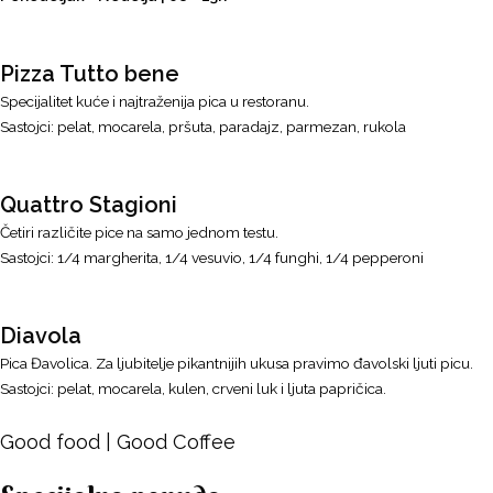
Pizza Tutto bene
Specijalitet kuće i najtraženija pica u restoranu.
Sastojci: pelat, mocarela, pršuta, paradajz, parmezan, rukola
Quattro Stagioni
Četiri različite pice na samo jednom testu.
Sastojci: 1/4 margherita, 1/4 vesuvio, 1/4 funghi, 1/4 pepperoni
Diavola
Pica Đavolica. Za ljubitelje pikantnijih ukusa pravimo đavolski ljuti picu.
Sastojci: pelat, mocarela, kulen, crveni luk i ljuta papričica.
Good food | Good Coffee